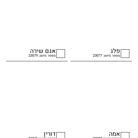
פלג
אגם שירה
מספר מיוצג: 23077
מספר מיוצג: 23079
checkbox
checkbox
אמה
דורין