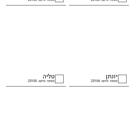
checkbox
checkbox
יונתן
טליה
מספר מיוצג: 23104
מספר מיוצג: 23105
checkbox
checkbox