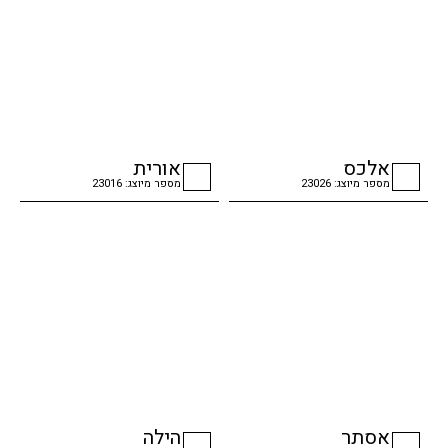
אלכס
אורית
מספר מיוצג: 23026
מספר מיוצג: 23016
checkbox
checkbox
אסתר
הילה