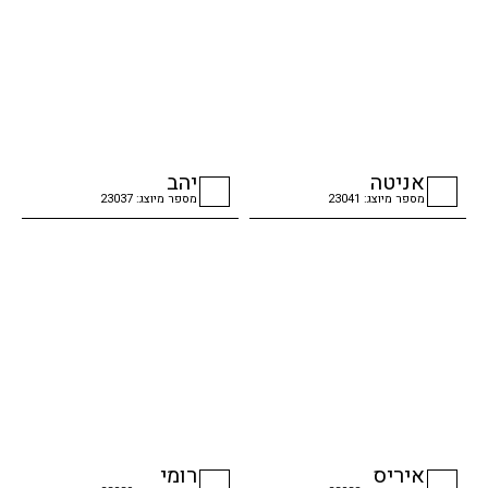
אניטה
יהב
מספר מיוצג: 23041
מספר מיוצג: 23037
checkbox
checkbox
איריס
רומי