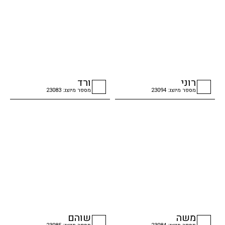
רוני
ורד
מספר מיוצג: 23094
מספר מיוצג: 23083
checkbox
checkbox
משה
שוהם