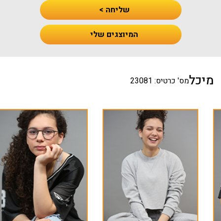
שליחה >
המיוצגים שלי
מיכל
מס' כרטיס: 23081