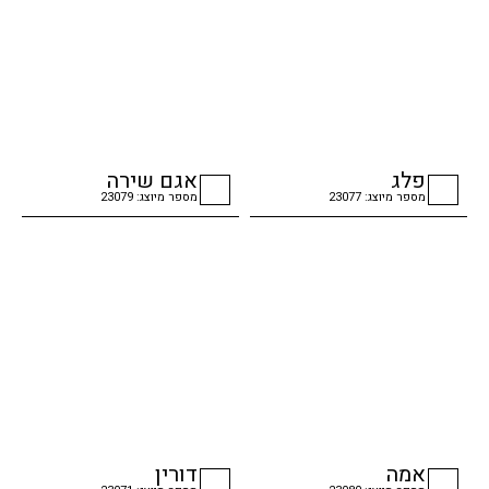
פלג
אגם שירה
מספר מיוצג: 23077
מספר מיוצג: 23079
checkbox
checkbox
אמה
דורין