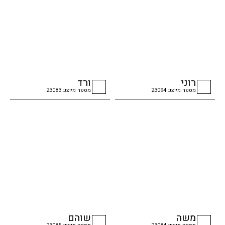
רוני
ורד
מספר מיוצג: 23094
מספר מיוצג: 23083
checkbox
checkbox
משה
שוהם