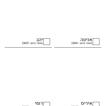
אניטה
יהב
מספר מיוצג: 23041
מספר מיוצג: 23037
checkbox
checkbox
איריס
רומי