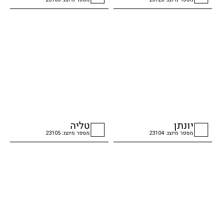
checkbox
checkbox
יונתן
טליה
מספר מיוצג: 23104
מספר מיוצג: 23105
checkbox
checkbox