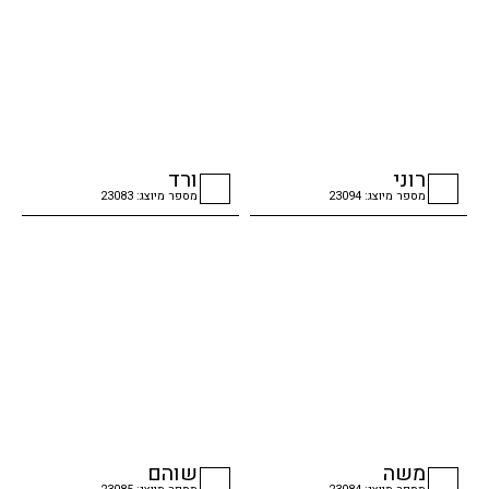
רוני
ורד
מספר מיוצג: 23094
מספר מיוצג: 23083
checkbox
checkbox
משה
שוהם