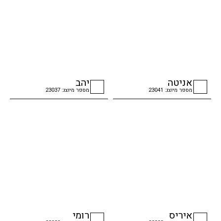
אניטה
יהב
מספר מיוצג: 23041
מספר מיוצג: 23037
checkbox
checkbox
איריס
רומי