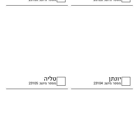
checkbox
checkbox
יונתן
טליה
מספר מיוצג: 23104
מספר מיוצג: 23105
checkbox
checkbox