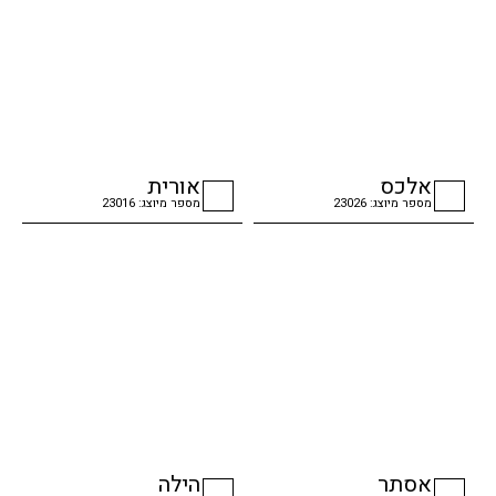
אלכס
אורית
מספר מיוצג: 23026
מספר מיוצג: 23016
checkbox
checkbox
אסתר
הילה