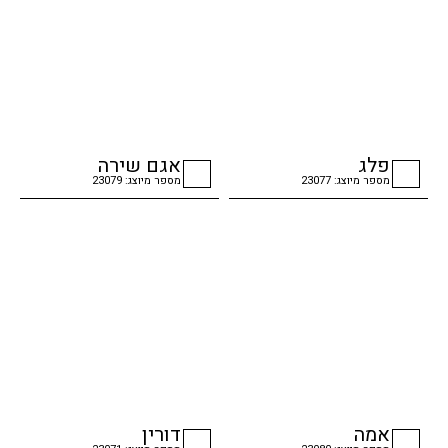
פלג
אגם שירה
מספר מיוצג: 23077
מספר מיוצג: 23079
checkbox
checkbox
אמה
דורין