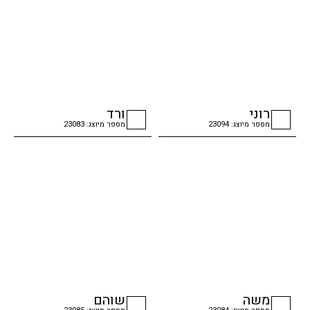
רוני
ורד
מספר מיוצג: 23094
מספר מיוצג: 23083
checkbox
checkbox
משה
שוהם