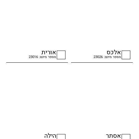
אלכס
אורית
מספר מיוצג: 23026
מספר מיוצג: 23016
checkbox
checkbox
אסתר
הילה