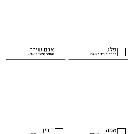
פלג
אגם שירה
מספר מיוצג: 23077
מספר מיוצג: 23079
checkbox
checkbox
אמה
דורין