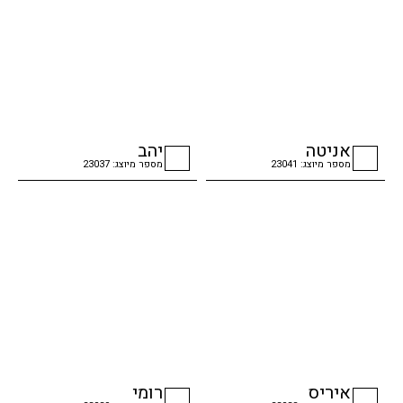
אניטה
יהב
מספר מיוצג: 23041
מספר מיוצג: 23037
checkbox
checkbox
איריס
רומי