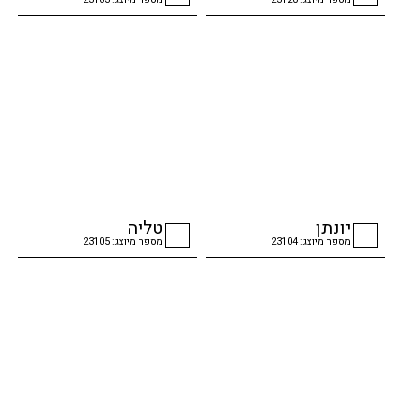
checkbox
checkbox
יונתן
טליה
מספר מיוצג: 23104
מספר מיוצג: 23105
checkbox
checkbox