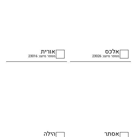
אלכס
אורית
מספר מיוצג: 23026
מספר מיוצג: 23016
checkbox
checkbox
אסתר
הילה