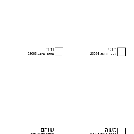
רוני
ורד
מספר מיוצג: 23094
מספר מיוצג: 23083
checkbox
checkbox
משה
שוהם