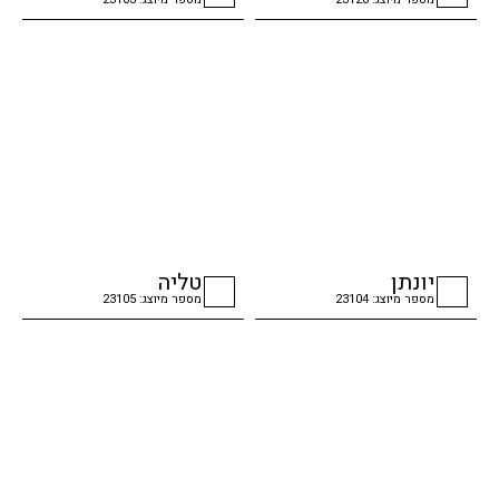
checkbox
checkbox
יונתן
טליה
מספר מיוצג: 23104
מספר מיוצג: 23105
checkbox
checkbox