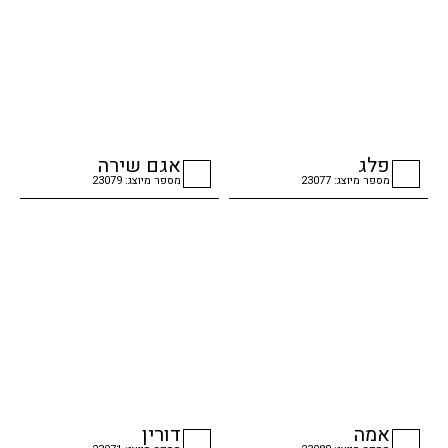
פלג
אגם שירה
מספר מיוצג: 23077
מספר מיוצג: 23079
checkbox
checkbox
אמה
דורין