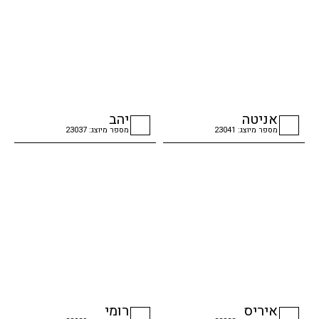
אניטה
יהב
מספר מיוצג: 23041
מספר מיוצג: 23037
checkbox
checkbox
איריס
רומי