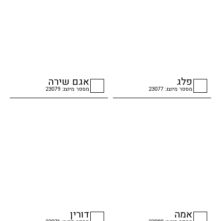
פלג
אגם שירה
מספר מיוצג: 23077
מספר מיוצג: 23079
checkbox
checkbox
אמה
דורין