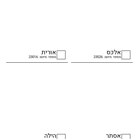
אלכס
אורית
מספר מיוצג: 23026
מספר מיוצג: 23016
checkbox
checkbox
אסתר
הילה