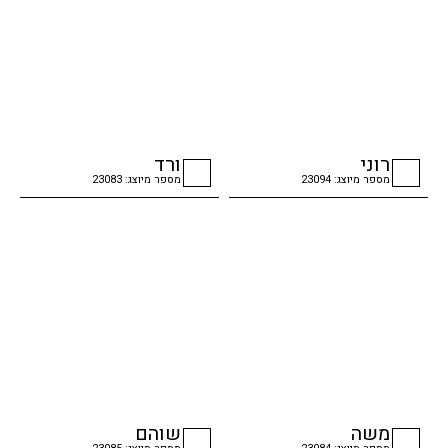
רוני
ורד
מספר מיוצג: 23094
מספר מיוצג: 23083
checkbox
checkbox
משה
שוהם