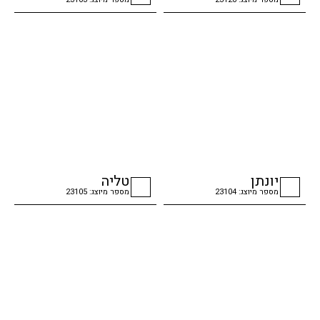
checkbox
checkbox
יונתן
טליה
מספר מיוצג: 23104
מספר מיוצג: 23105
checkbox
checkbox