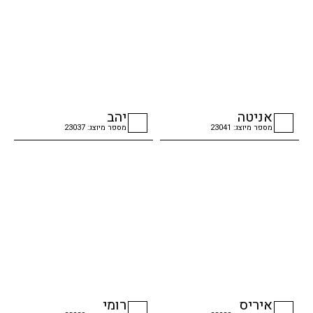
אניטה
יהב
מספר מיוצג: 23041
מספר מיוצג: 23037
checkbox
checkbox
איריס
רומי