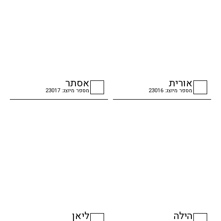
אורית
אסתר
מספר מיוצג: 23016
מספר מיוצג: 23017
checkbox
checkbox
הילה
ליאן