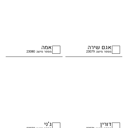
אגם שירה
אמה
מספר מיוצג: 23079
מספר מיוצג: 23080
checkbox
checkbox
דורין
ג'ני