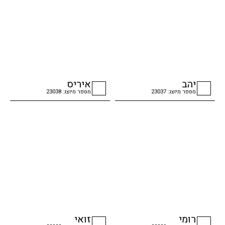
יהב
איריס
מספר מיוצג: 23037
מספר מיוצג: 23038
checkbox
checkbox
רומי
זואי