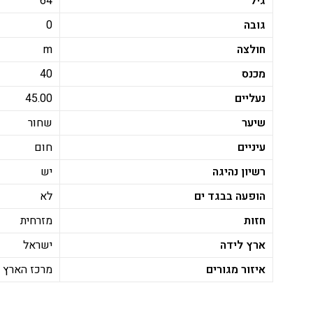
גיל
64
גובה
0
חולצה
m
מכנס
40
נעליים
45.00
שיער
שחור
עיניים
חום
רשיון נהיגה
יש
הופעה בבגד ים
לא
חזות
מזרחית
ארץ לידה
ישראל
איזור מגורים
מרכז הארץ