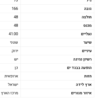
גיל
73
גובה
166
חולצה
48
מכנס
48
נעליים
41.00
שיער
שטני
עיניים
ירוק
רשיון נהיגה
יש
הופעה בבגד ים
כן
חזות
ארופאית
ארץ לידה
ישראל
איזור מגורים
מרכז הארץ